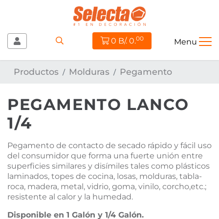
00
0
B/. 0.
Menu
PRODUCTOS
Productos
Molduras
Pegamento
CITA A DOMICILIO
GRATIS
PEGAMENTO LANCO
PROYECTOS
1/4
TIENDAS
Pegamento de contacto de secado rápido y fácil uso
del consumidor que forma una fuerte unión entre
superficies similares y disímiles tales como plásticos
laminados, topes de cocina, losas, molduras, tabla-
roca, madera, metal, vidrio, goma, vinilo, corcho,etc.;
resistente al calor y la humedad.
Disponible en 1 Galón y 1/4 Galón.